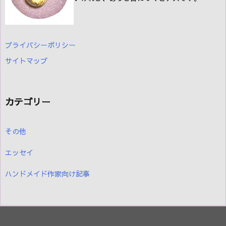
プライバシーポリシー
サイトマップ
カテゴリー
その他
エッセイ
ハンドメイド作家向け記事