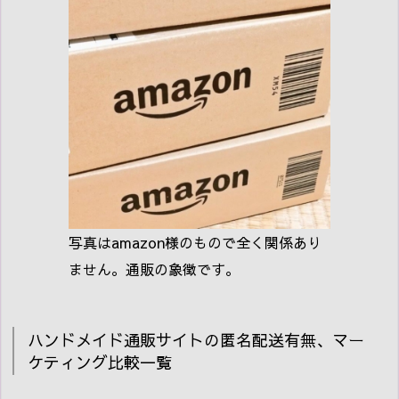
写真はamazon様のもので全く関係あり
ません。通販の象徴です。
ハンドメイド通販サイトの匿名配送有無、マー
ケティング比較一覧