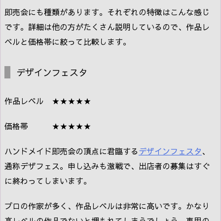
即売会にも種類があります。それぞれの特徴はこんな感じ
です。詳細は他の方がたくさん説明しているので、作品レ
ベルと価格帯に絞って比較します。
デザインフェスタ
作品レベル ★★★★★
価格帯 ★★★★★
ハンドメイド即売会の頂点に君臨する
デザインフェスタ
、
通称デザフェス。申し込みも激戦で、出店者の募集はすぐ
に終わってしまいます。
プロの作家が多く、作品レベルは非常に高いです。かなり
高レベルの作品でないと埋もれてしまうでしょう。専用の