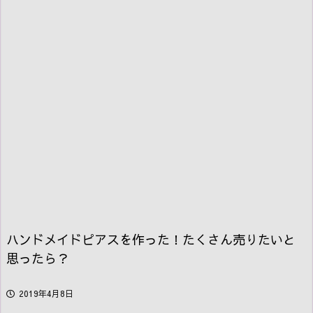
ハンドメイドピアスを作った！たくさん売りたいと
思ったら？
2019年4月8日