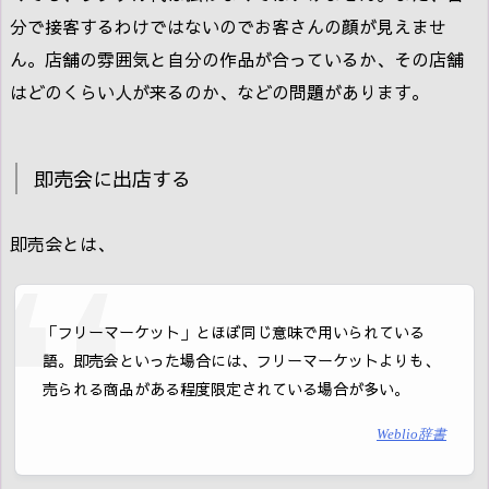
分で接客するわけではないのでお客さんの顔が見えませ
ん。店舗の雰囲気と自分の作品が合っているか、その店舗
はどのくらい人が来るのか、などの問題があります。
即売会に出店する
即売会とは、
「フリーマーケット」とほぼ同じ意味で用いられている
語。即売会といった場合には、フリーマーケットよりも、
売られる商品がある程度限定されている場合が多い。
Weblio辞書