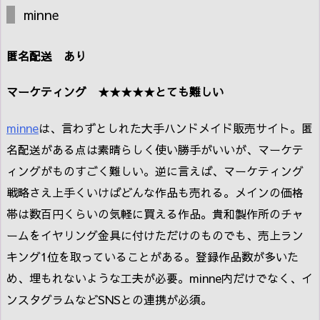
minne
匿名配送 あり
マーケティング ★★★★★とても難しい
minne
は、言わずとしれた大手ハンドメイド販売サイト。匿
名配送がある点は素晴らしく使い勝手がいいが、マーケテ
ィングがものすごく難しい。逆に言えば、マーケティング
戦略さえ上手くいけばどんな作品も売れる。メインの価格
帯は数百円くらいの気軽に買える作品。貴和製作所のチャ
ームをイヤリング金具に付けただけのものでも、売上ラン
キング1位を取っていることがある。登録作品数が多いた
め、埋もれないような工夫が必要。minne内だけでなく、イ
ンスタグラムなどSNSとの連携が必須。