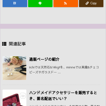
B!
Copy
関連記事
通販ページの紹介
iichiでは天然石&14kgfを、minneでは真鍮&チェコ
ビーズやガラスドー ...
ハンドメイドアクセサリーを販売すると
き、匿名配送でいい？