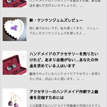
ハンドメイドのアクセサリーを販売する際、匿名配
送を選んだ方がよいのでしょうか。 ...
新・ケンケンジェムズレビュー
回し者ではないです。私も使ってます。 リニュー
アルしたケンケンジェムズを使った人 ...
ハンドメイドのアクセサリーを売りたい
けれど、あまり自信がない…あなたの作
品を求めている人はいます
趣味でやっているハンドメイドアクセサリーを売り
たい方は、沢山いると思います。 し ...
アクセサリーのハンドメイド作家で上級
者を目指すためには
この記事ではハンドメイド中級者の方向けのテクニ