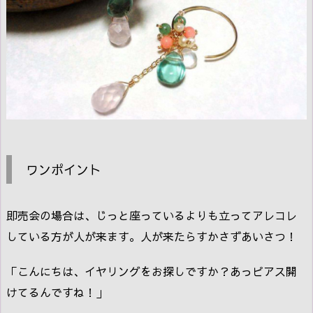
ワンポイント
即売会の場合は、じっと座っているよりも立ってアレコレ
している方が人が来ます。人が来たらすかさずあいさつ！
「こんにちは、イヤリングをお探しですか？あっピアス開
けてるんですね！」