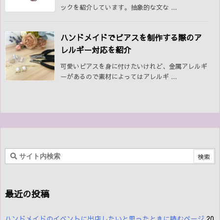
ックを紹介しています。抽象的な文な ...
ハンドメイドでピアスを制作する際のア
レルギー対応を紹介
可愛いピアスを身に付けたいけれど、金属アレルギ
ーがあるので素材によってはアレルギ ...
最近の投稿
ハンドメイドのイベントに出店したいと思ったときに読むページ
20