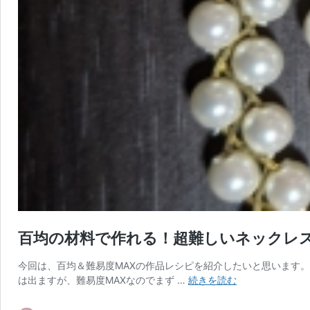
百均の材料で作れる！超難しいネックレ
今回は、百均＆難易度MAXの作品レシピを紹介したいと思います
百
は出ますが、難易度MAXなのでまず …
続きを読む
均
の